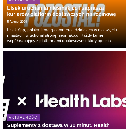
AKTUALNOŚCI
Lisek uruchamia niesmak.co i zaprasza
kurierów platform dostawczych na rozmowę
5 August 2026
Lisek.App, polska firma q-commerce działająca w dziewięciu
miastach, uruchomił stronę niesmak.co. Każdy kurier
współpracujący z platformami dostawczymi, który spełnia
podstawowe warunki (miejsce zamieszkania w mieście, w
którym Lisek dostarcza, oraz prawo jazdy co najmni...
AKTUALNOŚCI
Suplementy z dostawą w 30 minut. Health