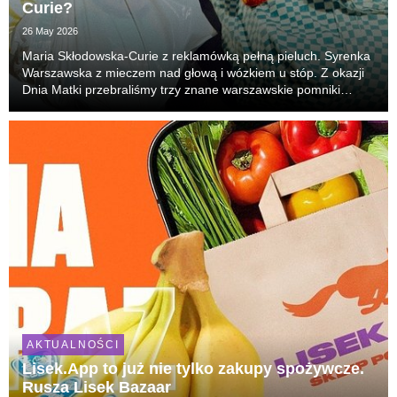
Curie?
26 May 2026
Maria Skłodowska-Curie z reklamówką pełną pieluch. Syrenka
Warszawska z mieczem nad głową i wózkiem u stóp. Z okazji
Dnia Matki przebraliśmy trzy znane warszawskie pomniki
kobiet, dodając im przedmioty kojarzące się z codziennością
matki m.in. wózek, torbę, hulajnogę, ka...
AKTUALNOŚCI
Lisek.App to już nie tylko zakupy spożywcze.
Rusza Lisek Bazaar