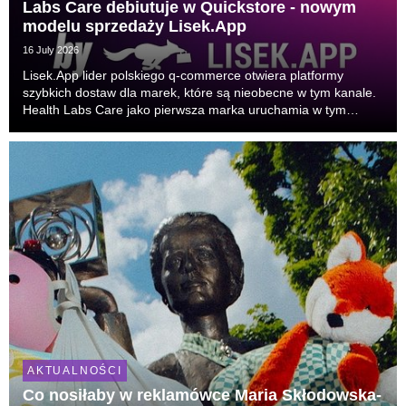
Labs Care debiutuje w Quickstore - nowym
modelu sprzedaży Lisek.App
16 July 2026
Lisek.App lider polskiego q-commerce otwiera platformy
szybkich dostaw dla marek, które są nieobecne w tym kanale.
Health Labs Care jako pierwsza marka uruchamia w tym
modelu własny, brandowany sklep z dostawą w pół godziny.
AKTUALNOŚCI
Co nosiłaby w reklamówce Maria Skłodowska-