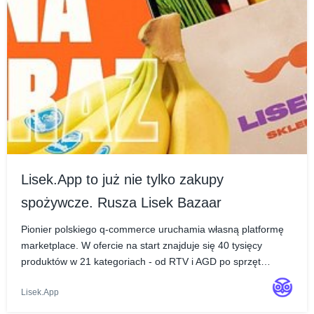
Lisek.App to już nie tylko zakupy
spożywcze. Rusza Lisek Bazaar
Pionier polskiego q-commerce uruchamia własną platformę
marketplace. W ofercie na start znajduje się 40 tysięcy
produktów w 21 kategoriach - od RTV i AGD po sprzęt
sportowy, artykuły dla dzieci, akcesoria do domu, kosmetyki,
Lisek.App
meble. Docelowo Lisek Bazaar po zakończeni...