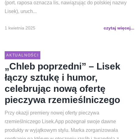
(port. raposa oznacza lis, nawiązując do polskiej nazwy
Lisek), uruch...
1 kwietnia 2025
czytaj więcej...
AKTUALNOŚCI
„Chleb poprzedni” – Lisek
łączy sztukę i humor,
celebrując nową ofertę
pieczywa rzemieślniczego
Przy okazji premiery nowej oferty pieczywa
rzemieślniczego Lisek.App pożegnał swoje dawne
produkty w wyjątkowym stylu. Marka zorganizowała
spotkanie na którym w otoczeniu rzeźb i żyrandola z