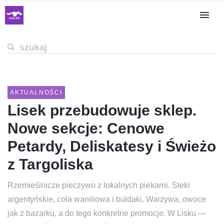
AKTUALNOŚCI
Lisek przebudowuje sklep.
Nowe sekcje: Cenowe
Petardy, Deliskatesy i Świeżo
z Targoliska
Rzemieślnicze pieczywo z lokalnych piekarni. Steki
argentyńskie, cola waniliowa i buldaki. Warzywa, owoce
jak z bazarku, a do tego konkretne promocje. W Lisku —