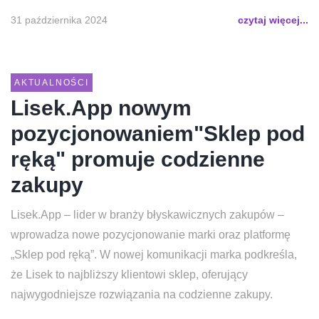
31 października 2024
czytaj więcej...
AKTUALNOŚCI
Lisek.App nowym
pozycjonowaniem"Sklep pod
ręką" promuje codzienne
zakupy
Lisek.App – lider w branży błyskawicznych zakupów –
wprowadza nowe pozycjonowanie marki oraz platformę
„Sklep pod ręką”. W nowej komunikacji marka podkreśla,
że Lisek to najbliższy klientowi sklep, oferujący
najwygodniejsze rozwiązania na codzienne zakupy.