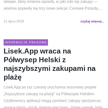
sklepie, który zmienia sposób, w jaki robi się zakupy —
właśnie pojawiły się trzy nowe sekcje: Cenowe Petardy,...
21 lipca 2025
czytaj więcej...
INFORMACJE PRASOWE
Lisek.App wraca na
Półwysep Helski z
najszybszymi zakupami na
plażę
Lisek.App po raz czwarty uruchamia sezonowy projekt
„Najszybsze zakupy na plażę” na Półwyspie Helskim.
Użytkownicy aplikacji mogą zamówić zakupy spożywcze,
gorące dania, pizzę, świeże pieczywo, zimne napoje, lody