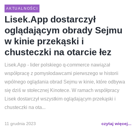
AKTUALNOŚCI
Lisek.App dostarczył
oglądającym obrady Sejmu
w kinie przekąski i
chusteczki na otarcie łez
Lisek.App - lider polskiego q-commerce nawiązał
współpracę z pomysłodawcami pierwszego w historii
wpólnego oglądania obrad Sejmu w kinie, które odbywa
się dziś w stołecznej Kinotece. W ramach współpracy
Lisek dostarczył wszystkim oglądającym przekąski i
chusteczki na ota...
11 grudnia 2023
czytaj więcej...